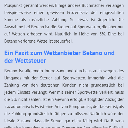
Pluspunkt genannt werden. Einige andere Buchmacher verlangen
beispielsweise einen gewissen Prozentsatz der eingezahlten
Summe als zusätzliche Zahlung. So etwas ist ärgerlich. Die
Ausnahme bei Betano ist die Steuer auf Sportwetten, die aber nur
auf Wetten erhoben wird. Natürlich in Höhe von 5%. Eine bei
Betano verlorene Wette ist steuerfrei.
Ein Fazit zum Wettanbieter Betano und
der Wettsteuer
Betano ist allgemein interessant und durchaus auch wegen des
Umgangs mit der Steuer auf Sportwetten. Immerhin wird die
Zahlung von den deutschen Kunden nicht grundsätzlich bei
jedem Einsatz verlangt. Wer mit seiner Sportwette verliert, muss
die 5% nicht zahlen. Ist ein Gewinn erfolgt, erfolgt der Abzug der
5% automatisch. Es ist eine Art von Kompromiss, der besser ist, als
die Zahlung grundsätzlich tätigen zu müssen. Natürlich wäre der
ideale Zustand, dass die Steuer gar nicht fällig wird. Da Betano
teilweise bemerkenswert gute Quoten hat (vor allem im Fußball,