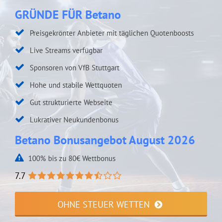
GRÜNDE FÜR Betano
Preisgekrönter Anbieter mit täglichen Quotenboosts
Live Streams verfügbar
Sponsoren von VfB Stuttgart
Hohe und stabile Wettquoten
Gut strukturierte Webseite
Lukrativer Neukundenbonus
Betano Bonusangebot August 2026
100% bis zu 80€ Wettbonus
7.7
OHNE STEUER WETTEN