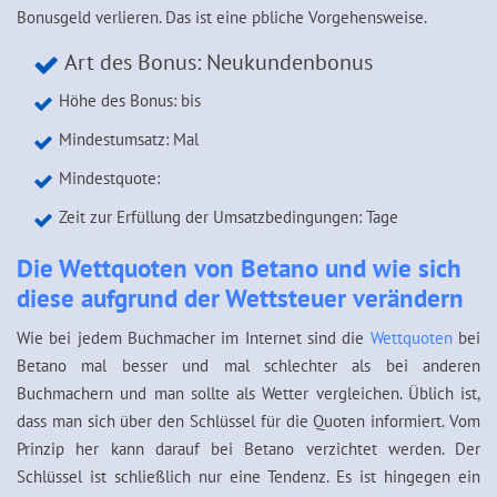
Bonusgeld verlieren. Das ist eine pbliche Vorgehensweise.
Art des Bonus: Neukundenbonus
Höhe des Bonus: bis
Mindestumsatz: Mal
Mindestquote:
Zeit zur Erfüllung der Umsatzbedingungen: Tage
Die Wettquoten von Betano und wie sich
diese aufgrund der Wettsteuer verändern
Wie bei jedem Buchmacher im Internet sind die
Wettquoten
bei
Betano mal besser und mal schlechter als bei anderen
Buchmachern und man sollte als Wetter vergleichen. Üblich ist,
dass man sich über den Schlüssel für die Quoten informiert. Vom
Prinzip her kann darauf bei Betano verzichtet werden. Der
Schlüssel ist schließlich nur eine Tendenz. Es ist hingegen ein