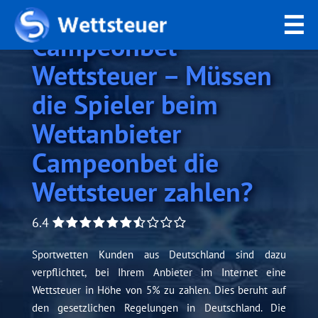
Campeonbet
Wettsteuer – Müssen
die Spieler beim
Wettanbieter
Campeonbet die
Wettsteuer zahlen?
6.4
Sportwetten Kunden aus Deutschland sind dazu
verpflichtet, bei Ihrem Anbieter im Internet eine
Wettsteuer in Höhe von 5% zu zahlen. Dies beruht auf
den gesetzlichen Regelungen in Deutschland. Die