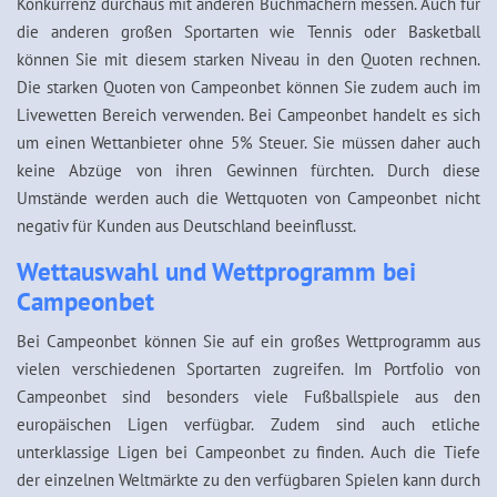
Konkurrenz durchaus mit anderen Buchmachern messen. Auch für
die anderen großen Sportarten wie Tennis oder Basketball
können Sie mit diesem starken Niveau in den Quoten rechnen.
Die starken Quoten von Campeonbet können Sie zudem auch im
Livewetten Bereich verwenden. Bei Campeonbet handelt es sich
um einen Wettanbieter ohne 5% Steuer. Sie müssen daher auch
keine Abzüge von ihren Gewinnen fürchten. Durch diese
Umstände werden auch die Wettquoten von Campeonbet nicht
negativ für Kunden aus Deutschland beeinflusst.
Wettauswahl und Wettprogramm bei
Campeonbet
Bei Campeonbet können Sie auf ein großes Wettprogramm aus
vielen verschiedenen Sportarten zugreifen. Im Portfolio von
Campeonbet sind besonders viele Fußballspiele aus den
europäischen Ligen verfügbar. Zudem sind auch etliche
unterklassige Ligen bei Campeonbet zu finden. Auch die Tiefe
der einzelnen Weltmärkte zu den verfügbaren Spielen kann durch