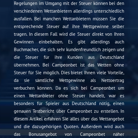
Regelungen im Umgang mit der Steuer können bei den
verschiedenen Wettanbietern allerdings unterschiedlich
ausfallen. Bei manchen Wettanbietern müssen Sie die
entsprechende Steuer auf ihre Wettgewinne selber
tragen. In diesem Fall wird die Steuer direkt von Ihren
Gewinnen einbehalten. Es gibt allerdings auch
Buchmacher, die sich sehr kundenfreundlich zeigen und
die Steuer für ihre Kunden aus Deutschland
übernehmen. Bei Campeonbet ist das Wetten ohne
Steuer für Sie möglich. Dies bietet Ihnen viele Vorteile,
da sie sämtliche Wettgewinne als Nettoertrag
verbuchen können. Da es sich bei Campeonbet um
einen Wettanbieter ohne Steuer handelt, war es
besonders für Spieler aus Deutschland nötig, einen
genauen Testbericht über Campeonbet zu erstellen. In
diesem Artikel erfahren Sie alles über das Wettangebot
und die dazugehörigen Quoten. Außerdem wird auch
das Bonusangebot von Campeonbet näher