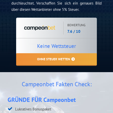
durchleuchtet. Verschaffen Sie sich ein genaues Bild
über diesen Wettanbieter ohne 5% Steuer.
BEWERTUNG
7.6 / 10
Keine Wettsteuer
OHNE STEUER WETTEN
Campeonbet Fakten Check:
GRÜNDE FÜR Campeonbet
Lukratives Bonuspaket