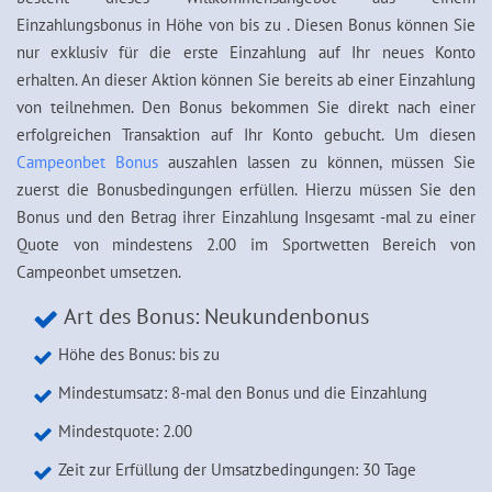
Einzahlungsbonus in Höhe von bis zu . Diesen Bonus können Sie
nur exklusiv für die erste Einzahlung auf Ihr neues Konto
erhalten. An dieser Aktion können Sie bereits ab einer Einzahlung
von teilnehmen. Den Bonus bekommen Sie direkt nach einer
erfolgreichen Transaktion auf Ihr Konto gebucht. Um diesen
Campeonbet Bonus
auszahlen lassen zu können, müssen Sie
zuerst die Bonusbedingungen erfüllen. Hierzu müssen Sie den
Bonus und den Betrag ihrer Einzahlung Insgesamt -mal zu einer
Quote von mindestens 2.00 im Sportwetten Bereich von
Campeonbet umsetzen.
Art des Bonus: Neukundenbonus
Höhe des Bonus: bis zu
Mindestumsatz: 8-mal den Bonus und die Einzahlung
Mindestquote: 2.00
Zeit zur Erfüllung der Umsatzbedingungen: 30 Tage