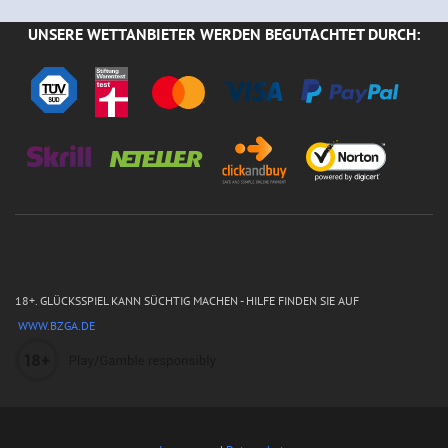
UNSERE WETTANBIETER WERDEN BEGUTACHTET DURCH:
18+. GLÜCKSSPIEL KANN SÜCHTIG MACHEN - HILFE FINDEN SIE AUF
WWW.BZGA.DE