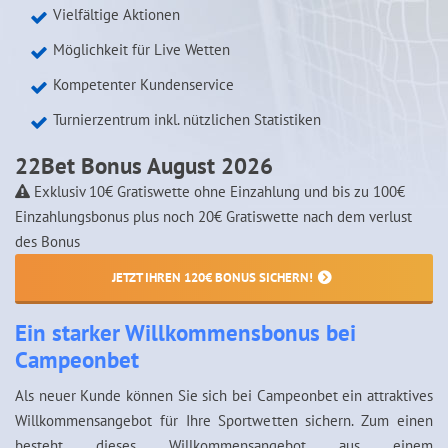
Vielfältige Aktionen
Möglichkeit für Live Wetten
Kompetenter Kundenservice
Turnierzentrum inkl. nützlichen Statistiken
22Bet Bonus August 2026
Exklusiv 10€ Gratiswette ohne Einzahlung und bis zu 100€
Einzahlungsbonus plus noch 20€ Gratiswette nach dem verlust
des Bonus
JETZT IHREN 120€ BONUS SICHERN!
Ein starker Willkommensbonus bei
Campeonbet
Als neuer Kunde können Sie sich bei Campeonbet ein attraktives
Willkommensangebot für Ihre Sportwetten sichern. Zum einen
besteht dieses Willkommensangebot aus einem