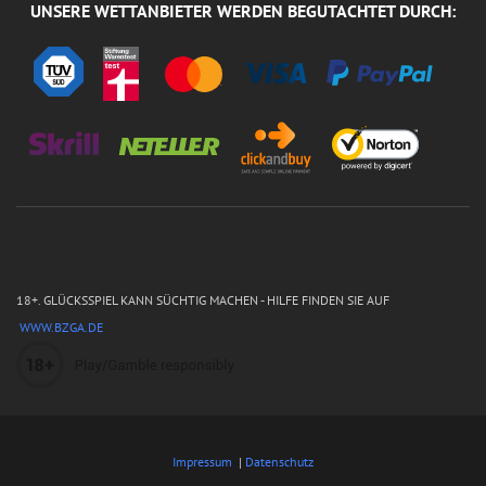
UNSERE WETTANBIETER WERDEN BEGUTACHTET DURCH:
18+. GLÜCKSSPIEL KANN SÜCHTIG MACHEN - HILFE FINDEN SIE AUF
WWW.BZGA.DE
Impressum
|
Datenschutz