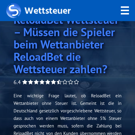
ReloadBet Wettsteuer
– Müssen die Spieler
beim Wettanbieter
ReloadBet die
Wettsteuer zahlen?
6.4
Eine wichtige Frage lautet, ob ReloadBet ein
Wettanbieter ohne Steuer ist. Gemeint ist die in
Deutschland gesetzlich vorgeschriebene Wettsteuer, so
dass auch von einem Wettanbieter ohne 5% Steuer
gesprochen werden muss, sofern die Zahlung bei
ReloadBet nicht von den Kunden übernommen werden