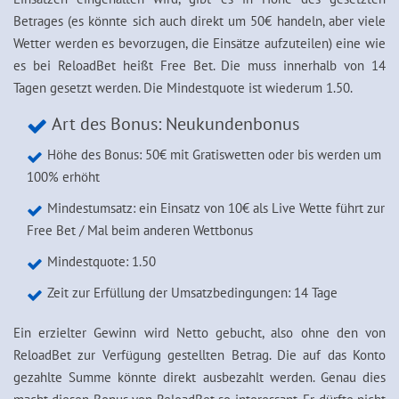
Betrages (es könnte sich auch direkt um 50€ handeln, aber viele
Wetter werden es bevorzugen, die Einsätze aufzuteilen) eine wie
es bei ReloadBet heißt Free Bet. Die muss innerhalb von 14
Tagen gesetzt werden. Die Mindestquote ist wiederum 1.50.
Art des Bonus: Neukundenbonus
Höhe des Bonus: 50€ mit Gratiswetten oder bis werden um
100% erhöht
Mindestumsatz: ein Einsatz von 10€ als Live Wette führt zur
Free Bet / Mal beim anderen Wettbonus
Mindestquote: 1.50
Zeit zur Erfüllung der Umsatzbedingungen: 14 Tage
Ein erzielter Gewinn wird Netto gebucht, also ohne den von
ReloadBet zur Verfügung gestellten Betrag. Die auf das Konto
gezahlte Summe könnte direkt ausbezahlt werden. Genau dies