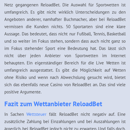
Netz gegangenen ReloadBet. Die Auswahl für Sportwetten ist
umfangreich. Es gibt nicht wirklich Unterscheidungen zu den
Angeboten anderer, namhafter Buchmacher, aber bei ReloadBet
vermissen die Kunden nichts. 50 Sportarten sind eine klare
Aussage. Das bedeutet, dass nicht nur Fußball, Tennis, Basketball
und so weiter im Fokus stehen, sondern dass auch nicht ganz so
im Fokus stehender Sport eine Bedeutung hat. Das lässt sich
nicht über jeden Anbieter von Sportwetten im Internet
behaupten. Ein eigenständiger Bereich für die Live Wetten ist
umfangreich ausgestattet. Es gibt die Möglichkeit auf Wetten
ohne Risiko und wenn nach Abwechslung gesucht wird, bietet
sich das ebenfalls neue Casino von ReloadBet an. Das sind viele
positive Argumente.
Fazit zum Wettanbieter ReloadBet
In Sachen
Wettsteuer
fällt ReloadBet nicht negativ auf. Eine
zusätzliche Zahlung bei Einzahlungen und bei Auszahlungen ist
ärgerlich, bei ReloadBet jedoch nicht zu erwarten. Und falls doch,