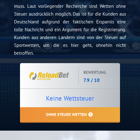
muss. Laut vorliegender Recherche sind Wetten ohne
Steuer ausdrücklich möglich. Das ist für die Kunden aus
Deutschland aufgrund der faktischen Ersparnis eine
tolle Nachricht und ein Argument für die Registrierung.
Kunden aus anderen Ländern sind von der Steuer auf
Sportwetten, um die es hier geht, ohnehin nicht
betroffen.
BEWERTUNG
7.9 / 10
Keine Wettsteuer
OHNE STEUER WETTEN